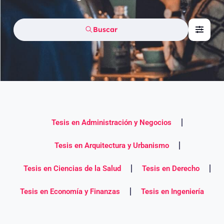
Buscar
Tesis en Administración y Negocios
Tesis en Arquitectura y Urbanismo
Tesis en Ciencias de la Salud
Tesis en Derecho
Tesis en Economía y Finanzas
Tesis en Ingeniería